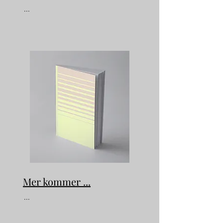
...
Mer kommer ...
...