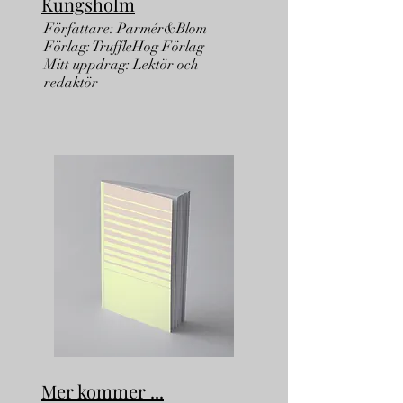
Kungsholm
Författare: Parmér&Blom
Förlag: TruffleHog Förlag
Mitt uppdrag: Lektör och
redaktör
Mer kommer ...