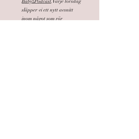
BabyzPodcast
.Varje torsdag
släpper vi ett nytt avsnitt
inom något som rör
graviditet, födande eller
kvinnohälsa.