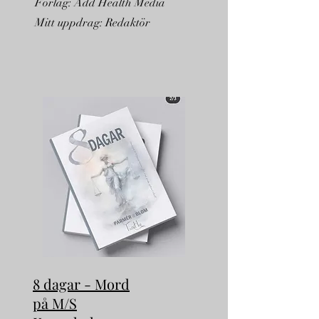
Förlag: Add Health Media
Mitt uppdrag: Redaktör
8 dagar - Mord
på M/S